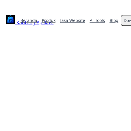
Beranda
Produk
Jasa Website
AI Tools
Blog
Dow
Kantong Aplikasi