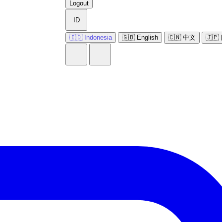
Logout
ID
🇮🇩 Indonesia
🇬🇧 English
🇨🇳 中文
🇯