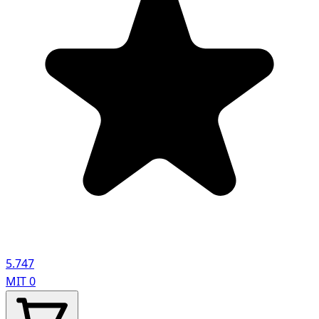
5.747
MIT
0