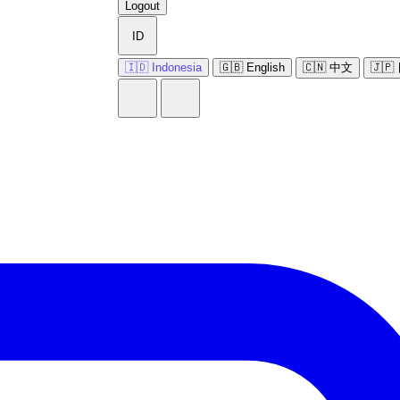
Logout
ID
🇮🇩 Indonesia
🇬🇧 English
🇨🇳 中文
🇯