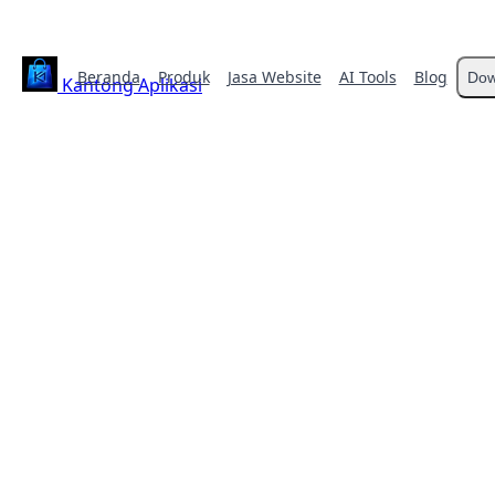
Beranda
Produk
Jasa Website
AI Tools
Blog
Dow
Kantong Aplikasi