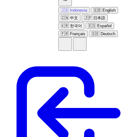
🇮🇩 Indonesia
🇬🇧 English
🇨🇳 中文
🇯🇵 日本語
🇰🇷 한국어
🇪🇸 Español
🇫🇷 Français
🇩🇪 Deutsch