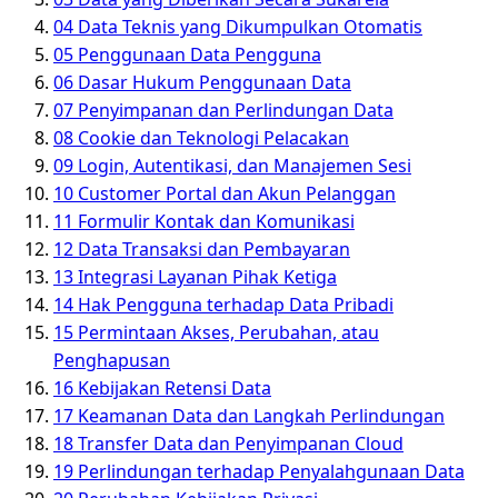
04
Data Teknis yang Dikumpulkan Otomatis
05
Penggunaan Data Pengguna
06
Dasar Hukum Penggunaan Data
07
Penyimpanan dan Perlindungan Data
08
Cookie dan Teknologi Pelacakan
09
Login, Autentikasi, dan Manajemen Sesi
10
Customer Portal dan Akun Pelanggan
11
Formulir Kontak dan Komunikasi
12
Data Transaksi dan Pembayaran
13
Integrasi Layanan Pihak Ketiga
14
Hak Pengguna terhadap Data Pribadi
15
Permintaan Akses, Perubahan, atau
Penghapusan
16
Kebijakan Retensi Data
17
Keamanan Data dan Langkah Perlindungan
18
Transfer Data dan Penyimpanan Cloud
19
Perlindungan terhadap Penyalahgunaan Data