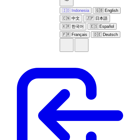
🇮🇩 Indonesia
🇬🇧 English
🇨🇳 中文
🇯🇵 日本語
🇰🇷 한국어
🇪🇸 Español
🇫🇷 Français
🇩🇪 Deutsch