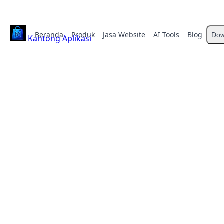
Beranda
Produk
Jasa Website
AI Tools
Blog
Dow
Kantong Aplikasi