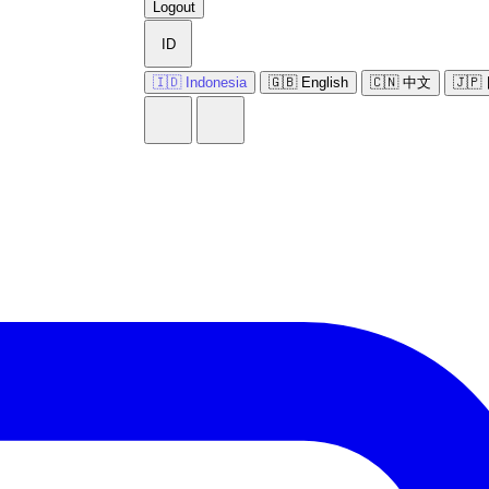
Logout
ID
🇮🇩 Indonesia
🇬🇧 English
🇨🇳 中文
🇯