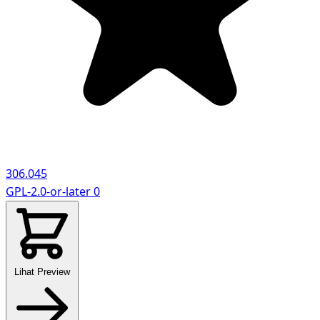
306.045
GPL-2.0-or-later
0
Lihat Preview