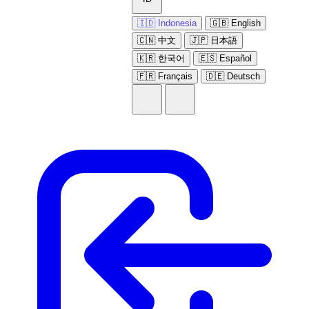
🇮🇩 Indonesia
🇬🇧 English
🇨🇳 中文
🇯🇵 日本語
🇰🇷 한국어
🇪🇸 Español
🇫🇷 Français
🇩🇪 Deutsch