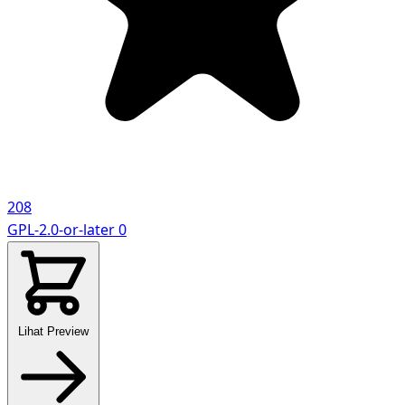
208
GPL-2.0-or-later
0
Lihat Preview