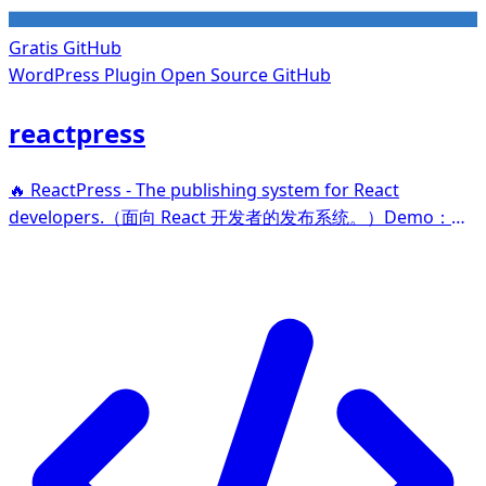
Gratis
GitHub
WordPress Plugin
Open Source GitHub
reactpress
🔥 ReactPress - The publishing system for React
developers.（面向 React 开发者的发布系统。）Demo：
https://www.gaoredu.com