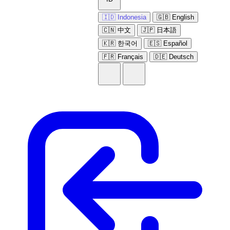
🇮🇩 Indonesia
🇬🇧 English
🇨🇳 中文
🇯🇵 日本語
🇰🇷 한국어
🇪🇸 Español
🇫🇷 Français
🇩🇪 Deutsch