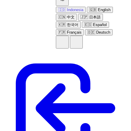
🇮🇩 Indonesia
🇬🇧 English
🇨🇳 中文
🇯🇵 日本語
🇰🇷 한국어
🇪🇸 Español
🇫🇷 Français
🇩🇪 Deutsch