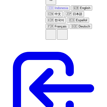
🇮🇩 Indonesia
🇬🇧 English
🇨🇳 中文
🇯🇵 日本語
🇰🇷 한국어
🇪🇸 Español
🇫🇷 Français
🇩🇪 Deutsch