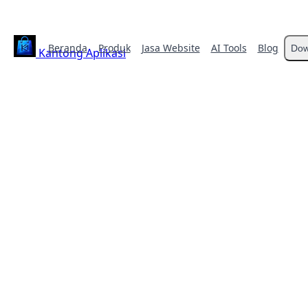
Beranda
Produk
Jasa Website
AI Tools
Blog
Dow
Kantong Aplikasi