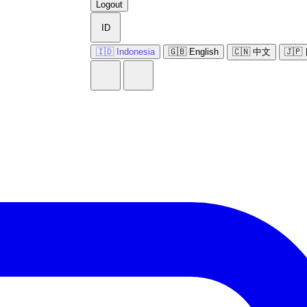
Logout
ID
🇮🇩 Indonesia
🇬🇧 English
🇨🇳 中文
🇯