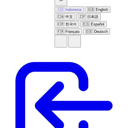
🇮🇩 Indonesia
🇬🇧 English
🇨🇳 中文
🇯🇵 日本語
🇰🇷 한국어
🇪🇸 Español
🇫🇷 Français
🇩🇪 Deutsch