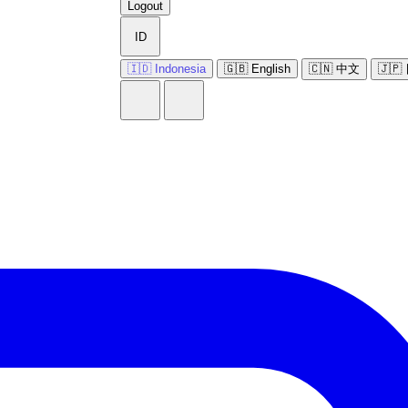
Logout
ID
🇮🇩 Indonesia
🇬🇧 English
🇨🇳 中文
🇯