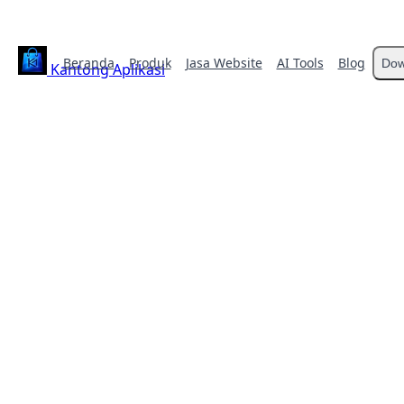
Beranda
Produk
Jasa Website
AI Tools
Blog
Dow
Kantong Aplikasi