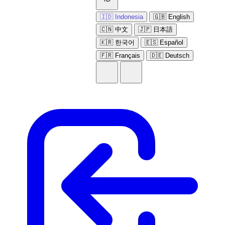
🇮🇩 Indonesia
🇬🇧 English
🇨🇳 中文
🇯🇵 日本語
🇰🇷 한국어
🇪🇸 Español
🇫🇷 Français
🇩🇪 Deutsch