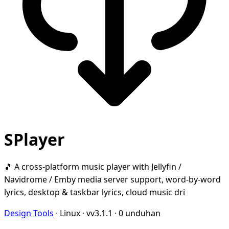
SPlayer
🎵 A cross-platform music player with Jellyfin /
Navidrome / Emby media server support, word-by-word
lyrics, desktop & taskbar lyrics, cloud music dri
Design Tools
·
Linux
·
vv3.1.1
·
0 unduhan