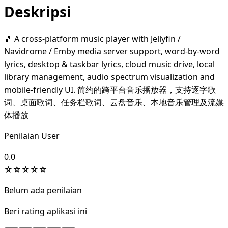
Deskripsi
🎵 A cross-platform music player with Jellyfin /
Navidrome / Emby media server support, word-by-word
lyrics, desktop & taskbar lyrics, cloud music drive, local
library management, audio spectrum visualization and
mobile-friendly UI. 简约的跨平台音乐播放器，支持逐字歌
词、桌面歌词、任务栏歌词、云盘音乐、本地音乐管理及流媒
体播放
Penilaian User
0.0
☆
☆
☆
☆
☆
Belum ada penilaian
Beri rating aplikasi ini