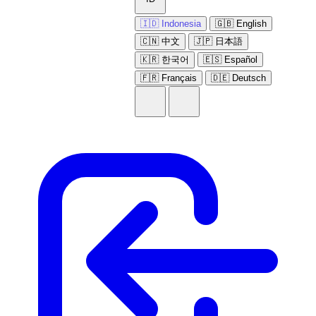
🇮🇩 Indonesia
🇬🇧 English
🇨🇳 中文
🇯🇵 日本語
🇰🇷 한국어
🇪🇸 Español
🇫🇷 Français
🇩🇪 Deutsch