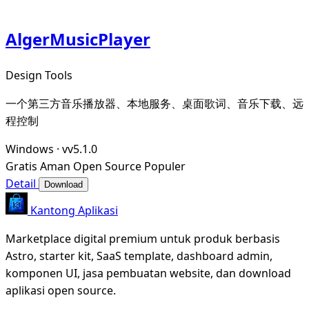
AlgerMusicPlayer
Design Tools
一个第三方音乐播放器、本地服务、桌面歌词、音乐下载、远
程控制
Windows
·
vv5.1.0
Gratis
Aman
Open Source
Populer
Detail
Download
Kantong Aplikasi
Marketplace digital premium untuk produk berbasis
Astro, starter kit, SaaS template, dashboard admin,
komponen UI, jasa pembuatan website, dan download
aplikasi open source.