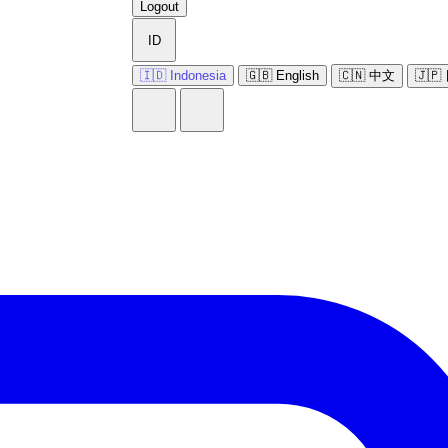
Logout
ID
🇮🇩 Indonesia
🇬🇧 English
🇨🇳 中文
🇯