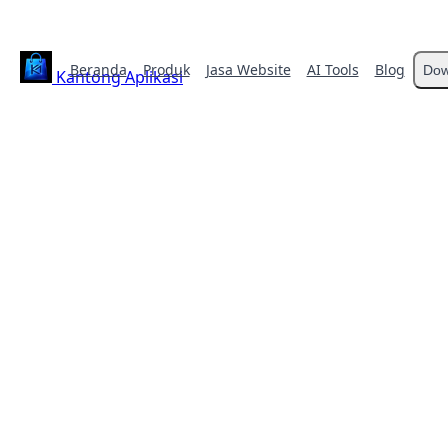
Beranda
Produk
Jasa Website
AI Tools
Blog
Dow
Kantong Aplikasi