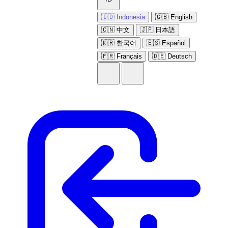
🇮🇩 Indonesia
🇬🇧 English
🇨🇳 中文
🇯🇵 日本語
🇰🇷 한국어
🇪🇸 Español
🇫🇷 Français
🇩🇪 Deutsch