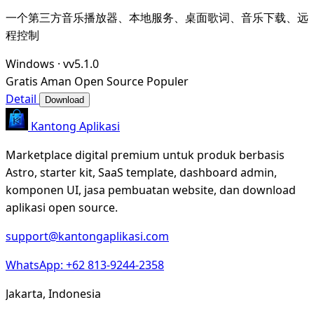
一个第三方音乐播放器、本地服务、桌面歌词、音乐下载、远
程控制
Windows
·
vv5.1.0
Gratis
Aman
Open Source
Populer
Detail
Download
Kantong Aplikasi
Marketplace digital premium untuk produk berbasis
Astro, starter kit, SaaS template, dashboard admin,
komponen UI, jasa pembuatan website, dan download
aplikasi open source.
support@kantongaplikasi.com
WhatsApp: +62 813-9244-2358
Jakarta, Indonesia