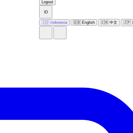
Logout
ID
🇮🇩 Indonesia
🇬🇧 English
🇨🇳 中文
🇯