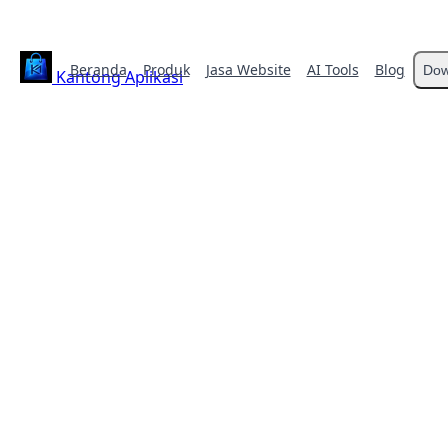
Beranda
Produk
Jasa Website
AI Tools
Blog
Dow
Kantong Aplikasi