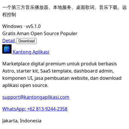
一个第三方音乐播放器、本地服务、桌面歌词、音乐下载、远
程控制
Windows
·
vv5.1.0
Gratis
Aman
Open Source
Populer
Detail
Download
Kantong Aplikasi
Marketplace digital premium untuk produk berbasis
Astro, starter kit, SaaS template, dashboard admin,
komponen UI, jasa pembuatan website, dan download
aplikasi open source.
support@kantongaplikasi.com
WhatsApp: +62 813-9244-2358
Jakarta, Indonesia