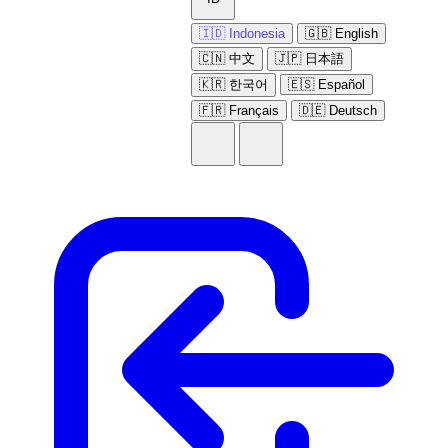
🇮🇩 Indonesia
🇬🇧 English
🇨🇳 中文
🇯🇵 日本語
🇰🇷 한국어
🇪🇸 Español
🇫🇷 Français
🇩🇪 Deutsch