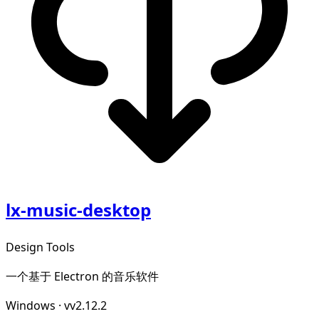
lx-music-desktop
Design Tools
一个基于 Electron 的音乐软件
Windows
·
vv2.12.2