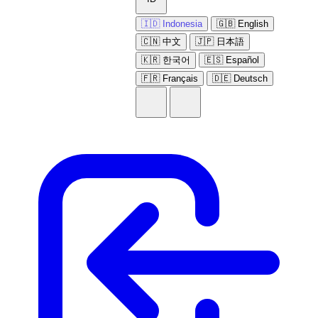
🇮🇩 Indonesia
🇬🇧 English
🇨🇳 中文
🇯🇵 日本語
🇰🇷 한국어
🇪🇸 Español
🇫🇷 Français
🇩🇪 Deutsch