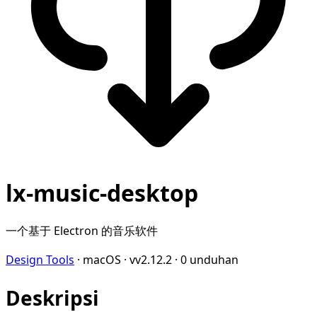
lx-music-desktop
一个基于 Electron 的音乐软件
Design Tools
·
macOS
·
vv2.12.2
·
0 unduhan
Deskripsi