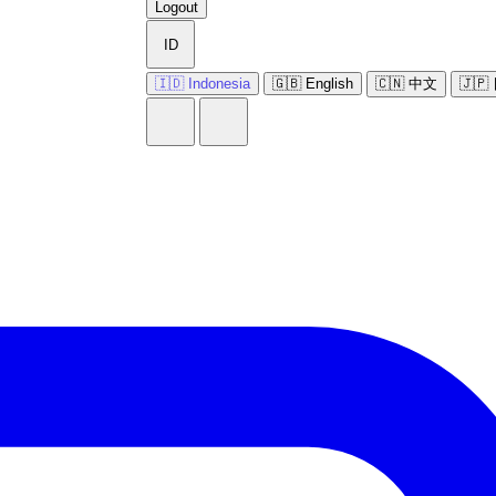
Logout
ID
🇮🇩 Indonesia
🇬🇧 English
🇨🇳 中文
🇯