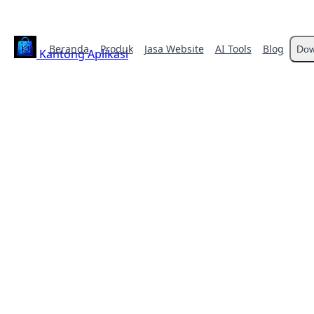
Beranda
Produk
Jasa Website
AI Tools
Blog
Dow
Kantong Aplikasi