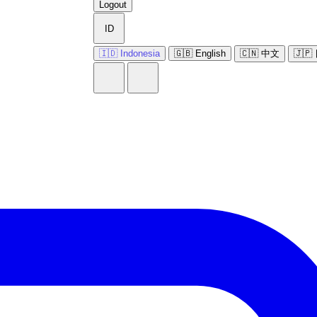
Logout
ID
🇮🇩 Indonesia
🇬🇧 English
🇨🇳 中文
🇯