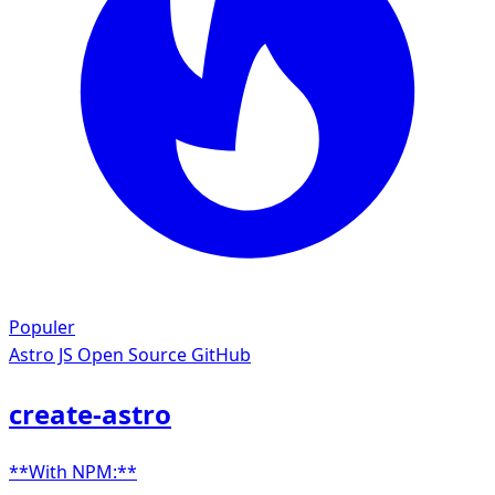
Populer
Astro JS
Open Source GitHub
create-astro
**With NPM:**