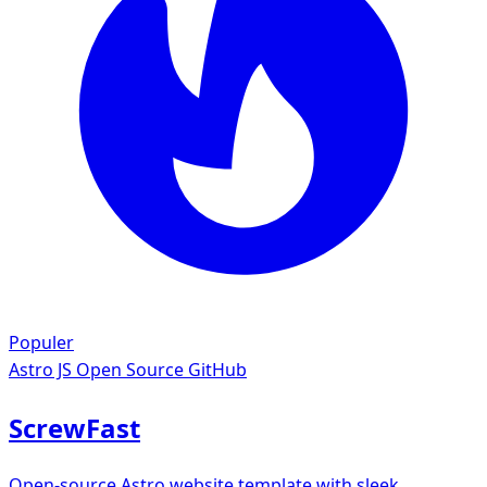
Populer
Astro JS
Open Source GitHub
ScrewFast
Open-source Astro website template with sleek,