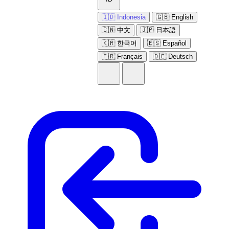
🇮🇩 Indonesia
🇬🇧 English
🇨🇳 中文
🇯🇵 日本語
🇰🇷 한국어
🇪🇸 Español
🇫🇷 Français
🇩🇪 Deutsch