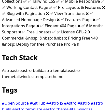
Collections ✅ ✅ Tailwind CSS ✅ ✅ Mobile Responsive ✅
✅ Working Contact Page ✅ ✅ Pro Layouts & Features ❌
✅ Blog with Pagination ❌ ✅ View Transitions ❌ ✅
Advanced Homepage Design ❌ ✅ Features Page ❌ ✅
Integrations Page ❌ ✅ Elegant 404 Page ❌ ✅ 6 Months
Support ❌ ✅ Free Updates ✅ ✅ License GPL-2.0
Commercial &nbsp; &nbsp; &nbsp; Pricing Free $49
&nbsp; Deploy for free Purchase Pro <a h
Tech Stack
Astro
astro
astro-build
astro-template
astro-
theme
tailwindcss
template
theme
Tags
#Open Source
#GitHub
#Astro JS
#Astro
#astro
#astro
build
#astro template
#astro theme
#tailwindcss