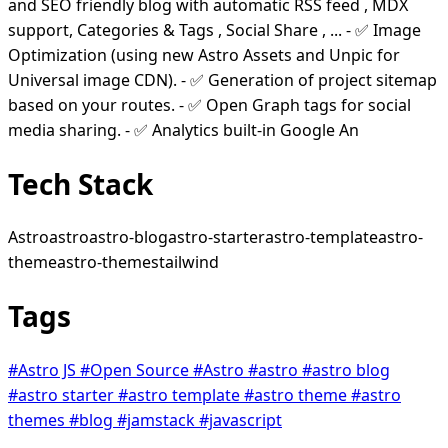
and SEO friendly blog with automatic RSS feed , MDX
support, Categories & Tags , Social Share , ... - ✅ Image
Optimization (using new Astro Assets and Unpic for
Universal image CDN). - ✅ Generation of project sitemap
based on your routes. - ✅ Open Graph tags for social
media sharing. - ✅ Analytics built-in Google An
Tech Stack
Astro
astro
astro-blog
astro-starter
astro-template
astro-
theme
astro-themes
tailwind
Tags
#Astro JS
#Open Source
#Astro
#astro
#astro blog
#astro starter
#astro template
#astro theme
#astro
themes
#blog
#jamstack
#javascript