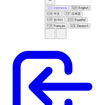
🇮🇩 Indonesia
🇬🇧 English
🇨🇳 中文
🇯🇵 日本語
🇰🇷 한국어
🇪🇸 Español
🇫🇷 Français
🇩🇪 Deutsch