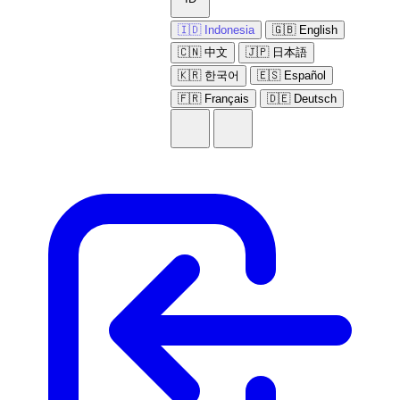
🇮🇩 Indonesia
🇬🇧 English
🇨🇳 中文
🇯🇵 日本語
🇰🇷 한국어
🇪🇸 Español
🇫🇷 Français
🇩🇪 Deutsch