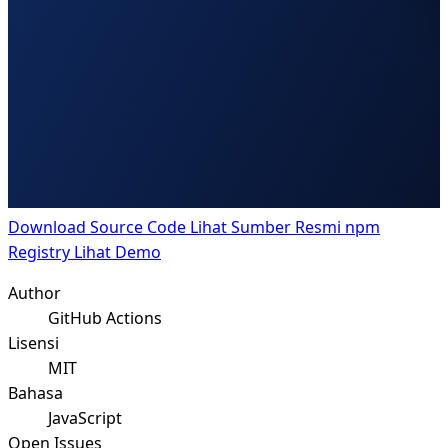
Download Source Code
Lihat Sumber Resmi npm
Registry
Lihat Demo
Author
GitHub Actions
Lisensi
MIT
Bahasa
JavaScript
Open Issues