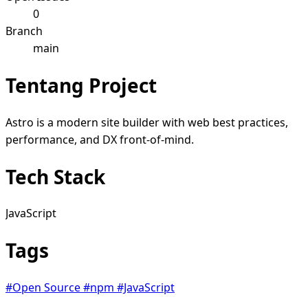
0
Branch
main
Tentang Project
Astro is a modern site builder with web best practices,
performance, and DX front-of-mind.
Tech Stack
JavaScript
Tags
#Open Source
#npm
#JavaScript