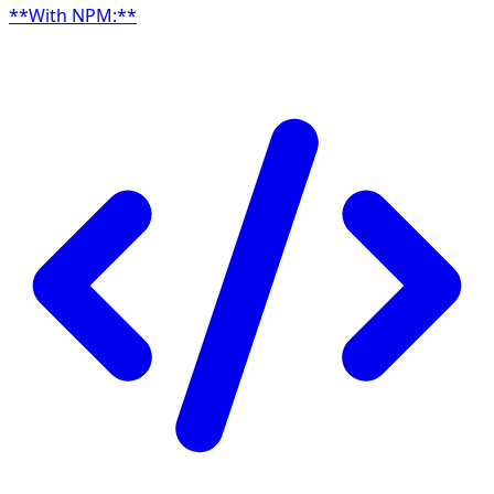
**With NPM:**