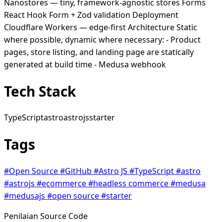
Nanostores — tiny, framework-agnostic stores Forms
React Hook Form + Zod validation Deployment
Cloudflare Workers — edge-first Architecture Static
where possible, dynamic where necessary: - Product
pages, store listing, and landing page are statically
generated at build time - Medusa webhook
Tech Stack
TypeScript
astro
astrojs
starter
Tags
#Open Source
#GitHub
#Astro JS
#TypeScript
#astro
#astrojs
#ecommerce
#headless commerce
#medusa
#medusajs
#open source
#starter
Penilaian Source Code