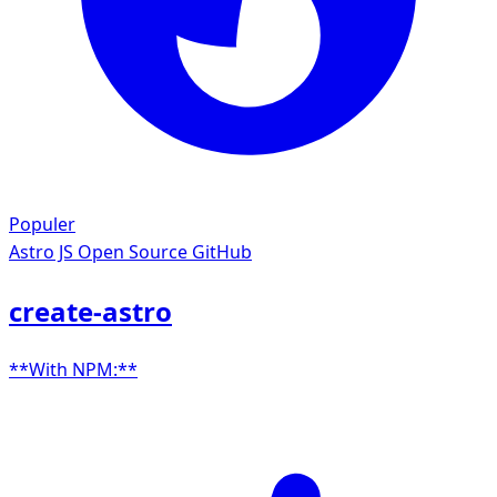
Populer
Astro JS
Open Source GitHub
create-astro
**With NPM:**