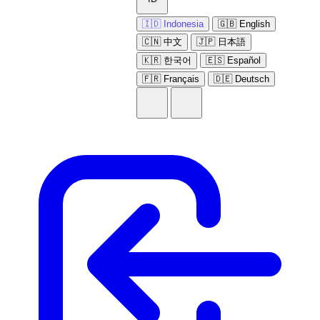
🇮🇩 Indonesia
🇬🇧 English
🇨🇳 中文
🇯🇵 日本語
🇰🇷 한국어
🇪🇸 Español
🇫🇷 Français
🇩🇪 Deutsch