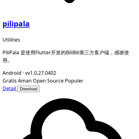
pilipala
Utilities
PiliPala 是使用Flutter开发的BiliBili第三方客户端，感谢使
用。
Android
·
vv1.0.27.0402
Gratis
Aman
Open Source
Populer
Detail
Download