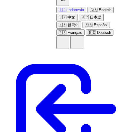
🇮🇩 Indonesia
🇬🇧 English
🇨🇳 中文
🇯🇵 日本語
🇰🇷 한국어
🇪🇸 Español
🇫🇷 Français
🇩🇪 Deutsch