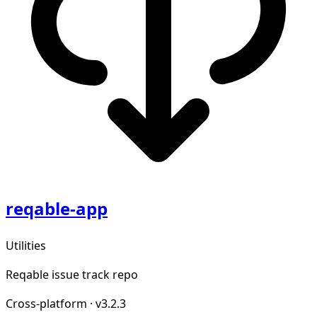
reqable-app
Utilities
Reqable issue track repo
Cross-platform
·
v3.2.3