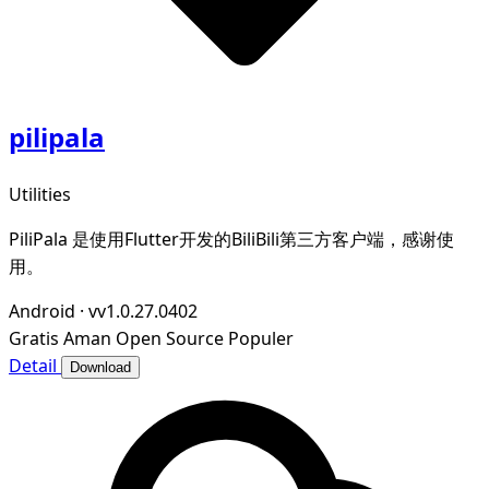
pilipala
Utilities
PiliPala 是使用Flutter开发的BiliBili第三方客户端，感谢使
用。
Android
·
vv1.0.27.0402
Gratis
Aman
Open Source
Populer
Detail
Download