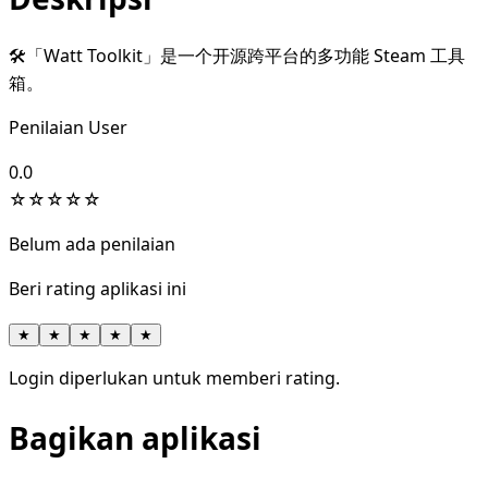
🛠「Watt Toolkit」是一个开源跨平台的多功能 Steam 工具
箱。
Penilaian User
0.0
☆
☆
☆
☆
☆
Belum ada penilaian
Beri rating aplikasi ini
★
★
★
★
★
Login diperlukan untuk memberi rating.
Bagikan aplikasi