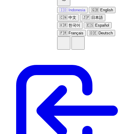
🇮🇩 Indonesia
🇬🇧 English
🇨🇳 中文
🇯🇵 日本語
🇰🇷 한국어
🇪🇸 Español
🇫🇷 Français
🇩🇪 Deutsch