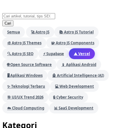
Cari
Semua
🚀 Astro JS
📚 Astro JS Tutorial
🎨 Astro JS Themes
🧩 Astro JS Components
🔍 Astro JS SEO
⚡ Supabase
▲ Vercel
🌐 Open Source Software
📱 Aplikasi Android
🖥️ Aplikasi Windows
🤖 Artificial Intelligence (AI)
✨ Teknologi Terbaru
💻 Web Development
🎯 UI/UX Trend 2026
🔒 Cyber Security
☁️ Cloud Computing
📊 SaaS Development
Kategori