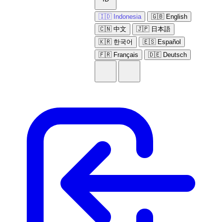
🇮🇩 Indonesia
🇬🇧 English
🇨🇳 中文
🇯🇵 日本語
🇰🇷 한국어
🇪🇸 Español
🇫🇷 Français
🇩🇪 Deutsch