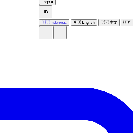
Logout
ID
🇮🇩 Indonesia
🇬🇧 English
🇨🇳 中文
🇯