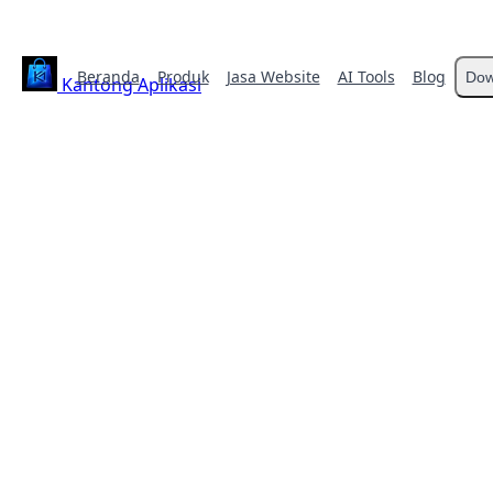
Beranda
Produk
Jasa Website
AI Tools
Blog
Dow
Kantong Aplikasi