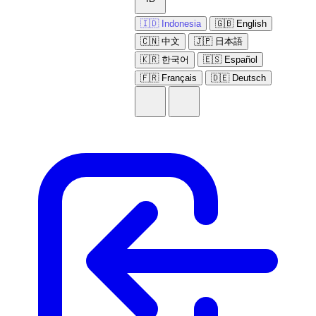
🇮🇩 Indonesia
🇬🇧 English
🇨🇳 中文
🇯🇵 日本語
🇰🇷 한국어
🇪🇸 Español
🇫🇷 Français
🇩🇪 Deutsch