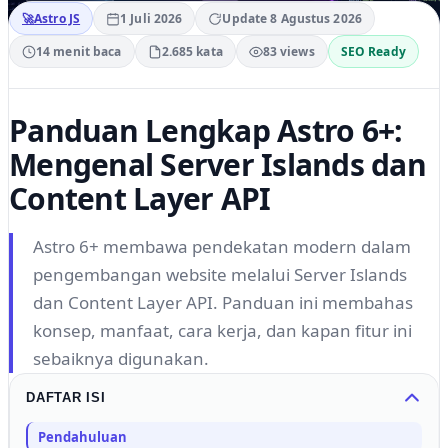
🚀
Astro JS
1 Juli 2026
Update 8 Agustus 2026
14 menit baca
2.685 kata
83 views
SEO Ready
Panduan Lengkap Astro 6+:
Mengenal Server Islands dan
Content Layer API
Astro 6+ membawa pendekatan modern dalam
pengembangan website melalui Server Islands
dan Content Layer API. Panduan ini membahas
konsep, manfaat, cara kerja, dan kapan fitur ini
sebaiknya digunakan.
DAFTAR ISI
Pendahuluan