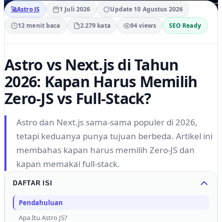
🚀
Astro JS
1 Juli 2026
Update 10 Agustus 2026
12 menit baca
2.279 kata
94 views
SEO Ready
Astro vs Next.js di Tahun
2026: Kapan Harus Memilih
Zero-JS vs Full-Stack?
Astro dan Next.js sama-sama populer di 2026,
tetapi keduanya punya tujuan berbeda. Artikel ini
membahas kapan harus memilih Zero-JS dan
kapan memakai full-stack.
DAFTAR ISI
Pendahuluan
Apa Itu Astro JS?