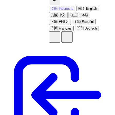
🇮🇩 Indonesia
🇬🇧 English
🇨🇳 中文
🇯🇵 日本語
🇰🇷 한국어
🇪🇸 Español
🇫🇷 Français
🇩🇪 Deutsch