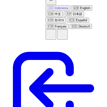
🇮🇩 Indonesia
🇬🇧 English
🇨🇳 中文
🇯🇵 日本語
🇰🇷 한국어
🇪🇸 Español
🇫🇷 Français
🇩🇪 Deutsch