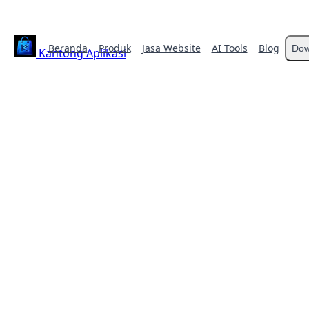
Beranda
Produk
Jasa Website
AI Tools
Blog
Dow
Kantong Aplikasi