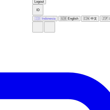
Logout
ID
🇮🇩 Indonesia
🇬🇧 English
🇨🇳 中文
🇯