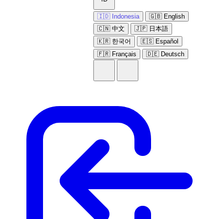
🇮🇩 Indonesia
🇬🇧 English
🇨🇳 中文
🇯🇵 日本語
🇰🇷 한국어
🇪🇸 Español
🇫🇷 Français
🇩🇪 Deutsch