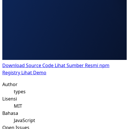
Download Source Code
Lihat Sumber Resmi npm
Registry
Lihat Demo
Author
types
Lisensi
MIT
Bahasa
JavaScript
Open Issues