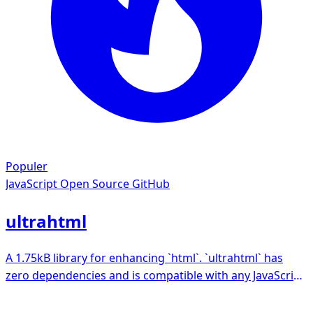
Populer
JavaScript
Open Source GitHub
ultrahtml
A 1.75kB library for enhancing `html`. `ultrahtml` has
zero dependencies and is compatible with any JavaScript
runtime.