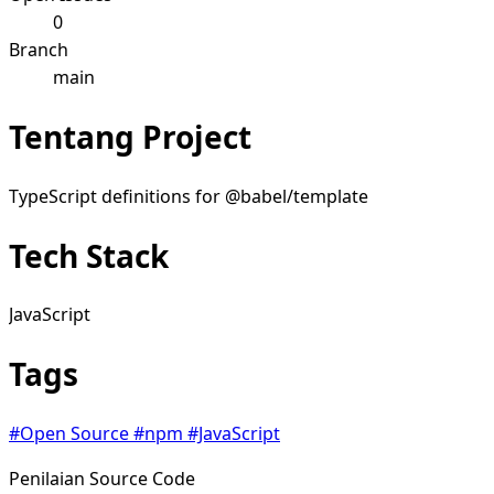
0
Branch
main
Tentang Project
TypeScript definitions for @babel/template
Tech Stack
JavaScript
Tags
#Open Source
#npm
#JavaScript
Penilaian Source Code