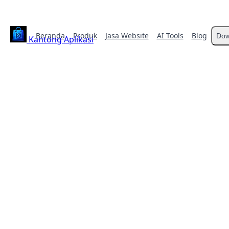
Beranda
Produk
Jasa Website
AI Tools
Blog
Dow
Kantong Aplikasi