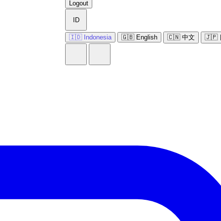
Logout
ID
🇮🇩 Indonesia
🇬🇧 English
🇨🇳 中文
🇯