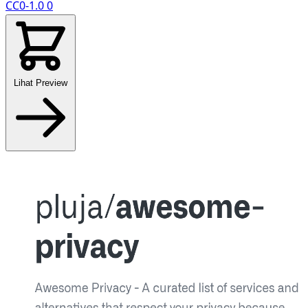
CC0-1.0
0
Lihat Preview