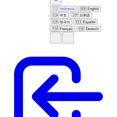
🇮🇩 Indonesia
🇬🇧 English
🇨🇳 中文
🇯🇵 日本語
🇰🇷 한국어
🇪🇸 Español
🇫🇷 Français
🇩🇪 Deutsch