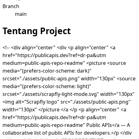
Branch
main
Tentang Project
<!-- <div align="center" <div <p align="center" <a
href="https://publicapis.dev?ref=dr-pa&utm
medium=public-apis-repo-readme" <picture <source
media="(prefers-color-scheme: dark)"
srcset="./assets/public-apis.png" width="130px" <source
media="(prefers-color-scheme: light)"
srcset="./assets/scrapfly-light-mode.svg" width="130px"
<img alt="Scrapfly logo" src="./assets/public-apis.png"
width="130px" </picture </a </p <p align="center" <a
href="https://publicapis.dev?ref=dr-pa&utm
medium=public-apis-repo-readme" Public APIs</a — A
collaborative list of public APIs for developers.</p </div