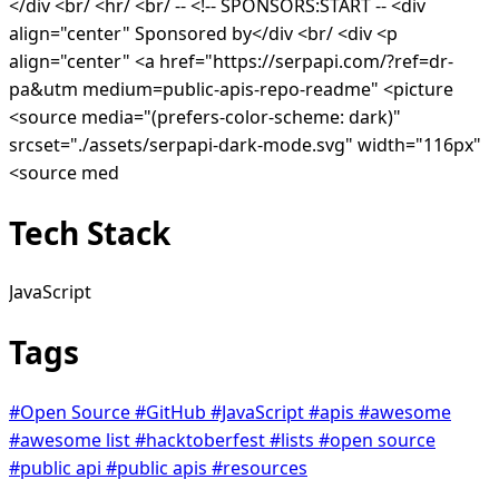
</div <br/ <hr/ <br/ -- <!-- SPONSORS:START -- <div
align="center" Sponsored by</div <br/ <div <p
align="center" <a href="https://serpapi.com/?ref=dr-
pa&utm medium=public-apis-repo-readme" <picture
<source media="(prefers-color-scheme: dark)"
srcset="./assets/serpapi-dark-mode.svg" width="116px"
<source med
Tech Stack
JavaScript
Tags
#Open Source
#GitHub
#JavaScript
#apis
#awesome
#awesome list
#hacktoberfest
#lists
#open source
#public api
#public apis
#resources