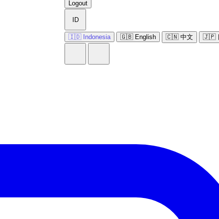
Logout
ID
🇮🇩 Indonesia
🇬🇧 English
🇨🇳 中文
🇯