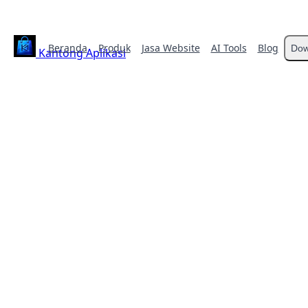
Beranda
Produk
Jasa Website
AI Tools
Blog
Dow
Kantong Aplikasi