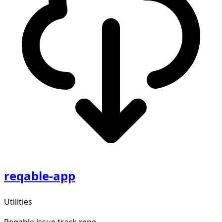
reqable-app
Utilities
Reqable issue track repo