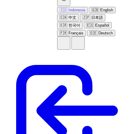
🇮🇩 Indonesia
🇬🇧 English
🇨🇳 中文
🇯🇵 日本語
🇰🇷 한국어
🇪🇸 Español
🇫🇷 Français
🇩🇪 Deutsch