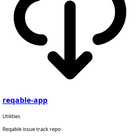
reqable-app
Utilities
Reqable issue track repo