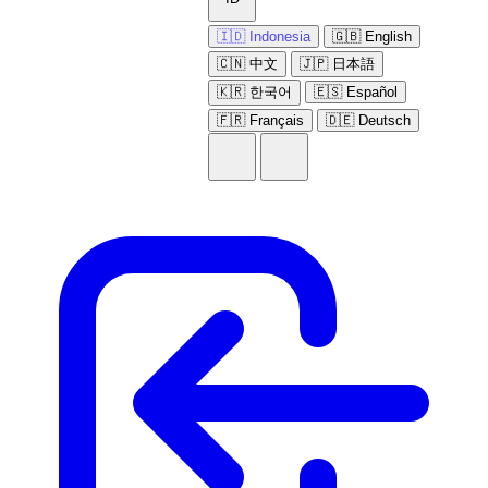
🇮🇩 Indonesia
🇬🇧 English
🇨🇳 中文
🇯🇵 日本語
🇰🇷 한국어
🇪🇸 Español
🇫🇷 Français
🇩🇪 Deutsch