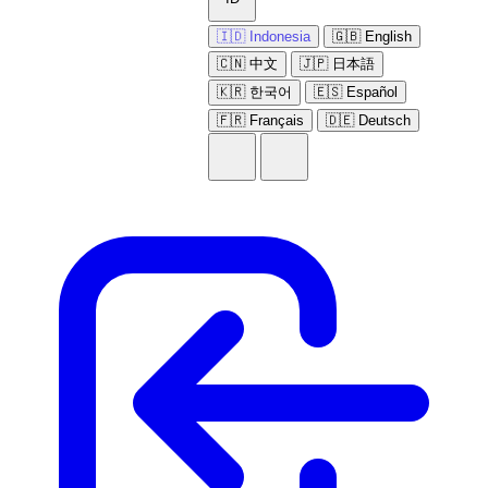
🇮🇩 Indonesia
🇬🇧 English
🇨🇳 中文
🇯🇵 日本語
🇰🇷 한국어
🇪🇸 Español
🇫🇷 Français
🇩🇪 Deutsch