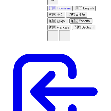
🇮🇩 Indonesia
🇬🇧 English
🇨🇳 中文
🇯🇵 日本語
🇰🇷 한국어
🇪🇸 Español
🇫🇷 Français
🇩🇪 Deutsch