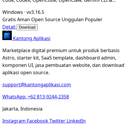
Hermes Agent. Only official website: ccswitch.i
Windows
·
vv3.16.5
Gratis
Aman
Open Source
Unggulan
Populer
Detail
Download
Kantong Aplikasi
Marketplace digital premium untuk produk berbasis
Astro, starter kit, SaaS template, dashboard admin,
komponen UI, jasa pembuatan website, dan download
aplikasi open source.
support@kantongaplikasi.com
WhatsApp: +62 813-9244-2358
Jakarta, Indonesia
Instagram
Facebook
Twitter
LinkedIn