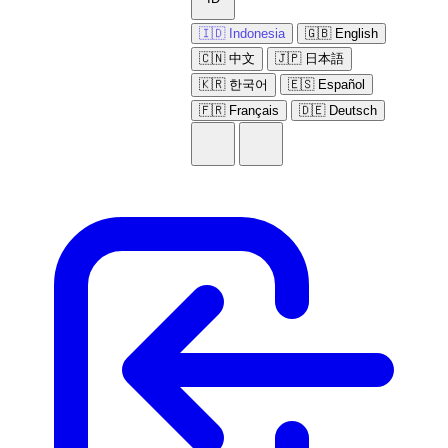
🇮🇩 Indonesia
🇬🇧 English
🇨🇳 中文
🇯🇵 日本語
🇰🇷 한국어
🇪🇸 Español
🇫🇷 Français
🇩🇪 Deutsch