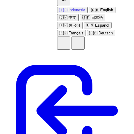
🇮🇩 Indonesia
🇬🇧 English
🇨🇳 中文
🇯🇵 日本語
🇰🇷 한국어
🇪🇸 Español
🇫🇷 Français
🇩🇪 Deutsch