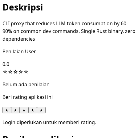
Deskripsi
CLI proxy that reduces LLM token consumption by 60-
90% on common dev commands. Single Rust binary, zero
dependencies
Penilaian User
0.0
☆
☆
☆
☆
☆
Belum ada penilaian
Beri rating aplikasi ini
★
★
★
★
★
Login diperlukan untuk memberi rating.