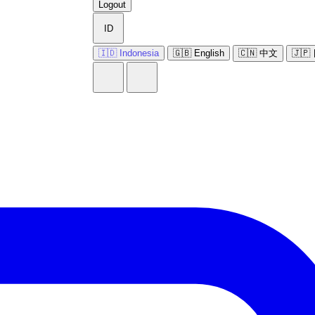
Logout
ID
🇮🇩 Indonesia
🇬🇧 English
🇨🇳 中文
🇯