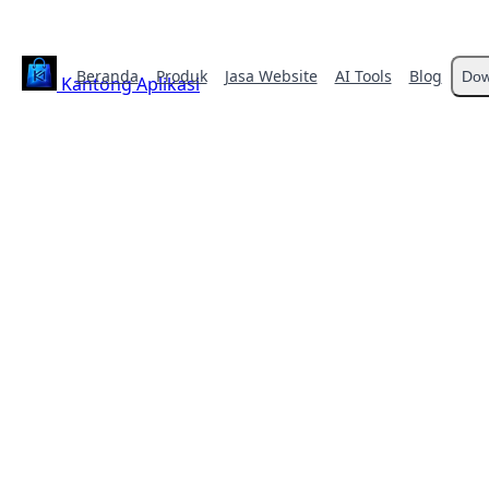
Beranda
Produk
Jasa Website
AI Tools
Blog
Dow
Kantong Aplikasi