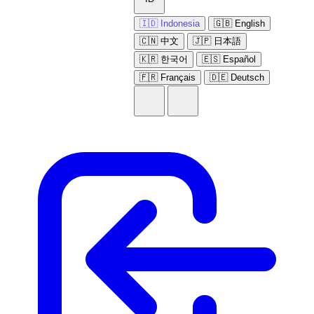
🇮🇩 Indonesia
🇬🇧 English
🇨🇳 中文
🇯🇵 日本語
🇰🇷 한국어
🇪🇸 Español
🇫🇷 Français
🇩🇪 Deutsch