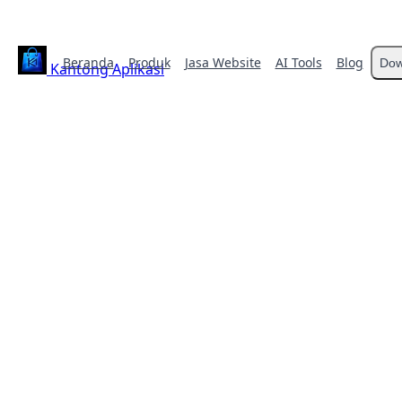
Beranda
Produk
Jasa Website
AI Tools
Blog
Dow
Kantong Aplikasi