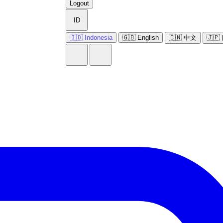
Logout
ID
🇮🇩 Indonesia
🇬🇧 English
🇨🇳 中文
🇯