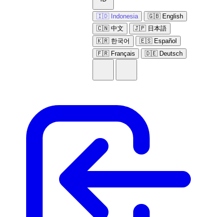
🇮🇩 Indonesia
🇬🇧 English
🇨🇳 中文
🇯🇵 日本語
🇰🇷 한국어
🇪🇸 Español
🇫🇷 Français
🇩🇪 Deutsch