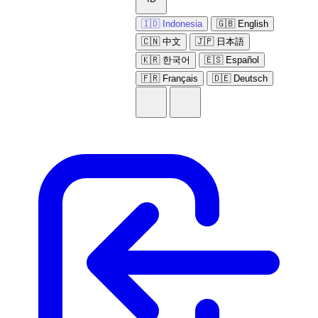
🇮🇩 Indonesia
🇬🇧 English
🇨🇳 中文
🇯🇵 日本語
🇰🇷 한국어
🇪🇸 Español
🇫🇷 Français
🇩🇪 Deutsch