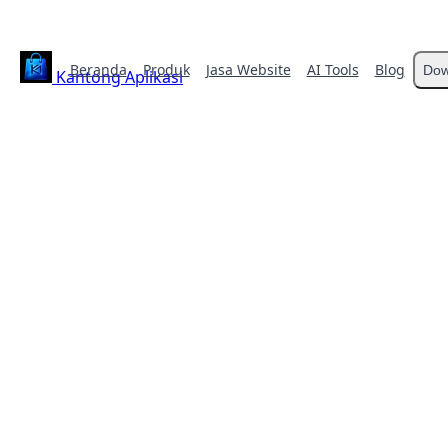
Beranda
Produk
Jasa Website
AI Tools
Blog
Dow
Kantong Aplikasi