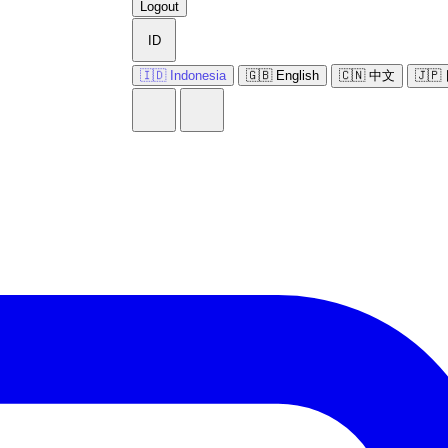
Logout
ID
🇮🇩 Indonesia
🇬🇧 English
🇨🇳 中文
🇯